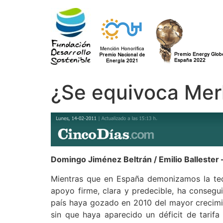
Ir
al
contenido
¿Se equivoca Merk
Domingo Jiménez Beltrán / Emilio Ballester 
Mientras que en España demonizamos la tecn
apoyo firme, clara y predecible, ha conseg
país haya gozado en 2010 del mayor crecimi
sin que haya aparecido un déficit de tari