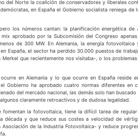
no del Norte la coalición de conservadores y liberales cont
ldemócratas, en España el Gobierno socialista reniega de l
pero los números cantan: la planificación energética d
el mix aprobado por la Subcomisión del Congreso apenas
menos de 300 MW. En Alemania, la energía fotovoltaica 
 en España, el sector ha perdido 30.000 puestos de trabaj
a Merkel que recientemente nos visitaba-, o los problemas
 ocurre en Alemania y lo que ocurre en España reside en l
í el Gobierno ha aprobado cuatro normas diferentes en c
denado del mercado nacional, las demás solo han buscado con
 algunos claramente retroactivos y de dudosa legalidad.
 fomentan la fotovoltaica, tiene la difícil tarea de regul
ima década y que reduce sus costes a velocidad de vérti
 Asociación de la Industria Fotovoltaica- y reduce progres
fa.