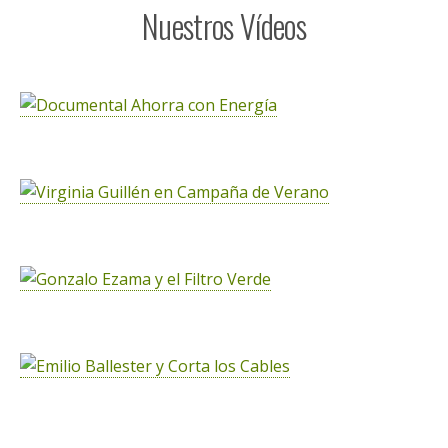
Riega con el Sol
Desde FDS trabajamos para que las
Comunidades de
Regantes
, las
Confederaciones Hidrográficas
, las
Estaciones Depuradoras
o las
Plantas
Desalinizadoras
, entre otras entidades vinculadas a
la gestión del agua, incrementen progresivamente el
uso de
Energías Renovables
en sus procesos. Para
ello, realizamos
estudios de viabilidad técnica y
económica
, analizando las posibilidades reales de
cada instalación
LEER MÁS >>