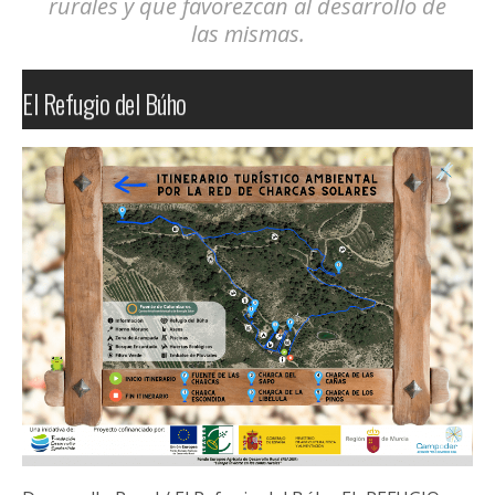
climático, incrementando la
concentración de gases
de efecto invernadero muy por encima de
cualquier otro periodo conocido de la historia
.
Se trata de una emergencia climática que debe ser
abordada ubicando a las personas en el centro,
promoviendo respuestas que
acompañen a aquellos
sectores, colectivos y territorios más
directamente amenazados
por los impactos físicos
o los cambios exigidos por la seguridad climática,
con
el fin de garantizar una transición justa y no dejar
a nadie atrás
.
LEER MÁS >>