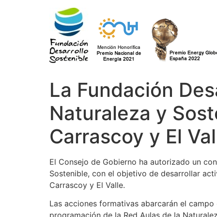
Ir
al
contenido
La Fundación Desa
Naturaleza y Sost
Carrascoy y El Val
El Consejo de Gobierno ha autorizado un conv
Sostenible, con el objetivo de desarrollar ac
Carrascoy y El Valle.
Las acciones formativas abarcarán el campo d
programación de la Red Aulas de la Naturalez