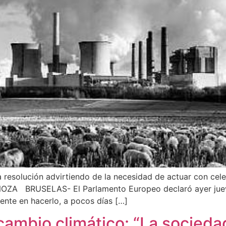
 resolución advirtiendo de la necesidad de actuar con cel
ZA BRUSELAS- El Parlamento Europeo declaró ayer jueves
ente en hacerlo, a pocos días […]
cambio climático: “La socied