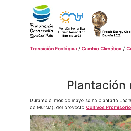
Ir
al
contenido
Transición Ecológica
/
Cambio Climático
/
C
Plantación 
Durante el mes de mayo se ha plantado Lechug
de Murcia), del proyecto
Cultivos Promisori