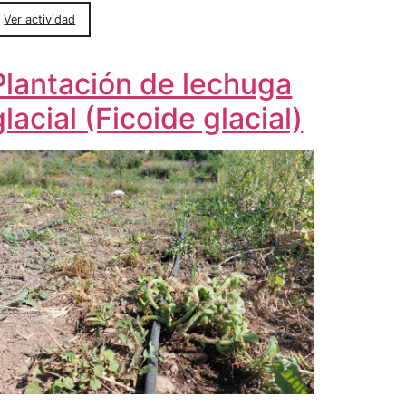
Ver actividad
Plantación de lechuga
glacial (Ficoide glacial)